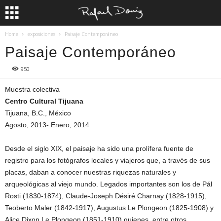
Home
exposiciones
Paisaje Contemporáneo
Paisaje Contemporáneo
950
Muestra colectiva
Centro Cultural Tijuana
Tijuana, B.C., México
Agosto, 2013- Enero, 2014
Desde el siglo XIX, el paisaje ha sido una prolífera fuente de
registro para los fotógrafos locales y viajeros que, a través de sus
placas, daban a conocer nuestras riquezas naturales y
arqueológicas al viejo mundo. Legados importantes son los de Pál
Rosti (1830-1874), Claude-Joseph Désiré Charnay (1828-1915),
Teoberto Maler (1842-1917), Augustus Le Plongeon (1825-1908) y
Alice Dixon Le Plongeon (1851-1910) quienes, entre otros,