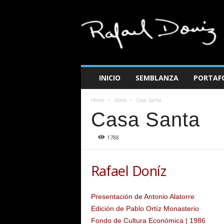
R
a
f
a
e
l
d
INICIO
SEMBLANZA
PORTAF
o
n
Home
libros
Casa Santa
i
Casa Santa
z
1788
Rafael Doníz
Presentación de Antonio Alatorre
Edición de Pablo Ortíz Monasterio
Fondo de Cultura Económica | 1986