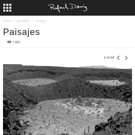
Home
portafolio
Paisajes
Paisajes
1183
1
of 14