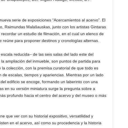
 nueva serie de exposicio­nes “Acercamientos al acervo”. El
ado, Raimundas Malašauskas, junto con los artistas Gintaras
 recordar un estudio de filmación, en el cual un elenco de
se reúne para proponer destinos y cronologías alternas.
 escala reducida– de las seis salas del lado este del
a ampliación del inmueble, son puntos de partida para
 la colección, con la premisa curatorial de que todo es
 de escalas, tiem­pos y apariencias. Mientras por un lado
to del edificio se encoge, formando un laberinto con una
alas en su versión miniatura surge la pregunta sobre a
 más profundo hacia el centro del acervo y del museo o más
e que ver con su historial expositivo, versatilidad y
sten en el acervo, así como su procedencia y la historia