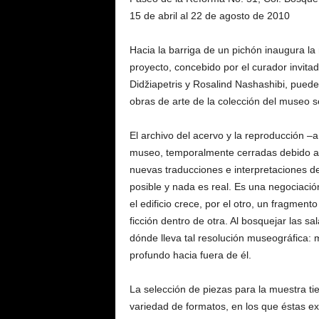
15 de abril al 22 de agosto de 2010
Hacia la barriga de un pichón inaugura la
proyecto, concebido por el cura­dor invit
Didžiapetris y Rosalind Nashashibi, puede
obras de arte de la colección del mu­seo 
El archivo del acervo y la reproducción –a
museo, temporalmente cerradas debido a l
nuevas traduccio­nes e interpretaciones de
posible y nada es real. Es una negociación
el edificio crece, por el otro, un fragmen
ficción dentro de otra. Al bosquejar las s
dónde lleva tal resolución museográfica:
profundo hacia fuera de él.
La selección de piezas para la muestra tien
variedad de formatos, en los que éstas exi