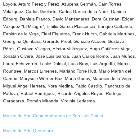
Loyola, Arturo Pérez y Pérez, Azucena Germán, Caín Torres
Velázquez, Carlos Deolarte, Carlos García de la Nuez, Daniela
Edburg, Daniela Franco, David Manzanares, Dora Guzmán, Edgar
Vázquez “El Milagro”, Emilio García Plascencia, Enrique Cattaneo,
Fabián de la Vega, Fidel Figueroa, Frank Hursh, Gabriela Martínez,
Georgina Quintana, Gerardo Proal, Gonzalo Alcocer, Gustavo
Pérez, Gustavo Villegas, Héctor Velázquez, Hugo Gutiérrez Vega,
Jonatán Olvera, José Luis García, Juan Carlos Romo, Juan Muñoz,
Laura Echeverría, Leslie Dolejal, Luca Bray, Luis Argudín, Marco
Rountree, Marcos Límenes, Mariano Torre Hütt, Mario Martín del
Campo, Marysole Wörner Baz, Marja Godoy, Mauricio de la Vega,
Miguel Ángel Herrera, Nora Medina, Pablo Castillo, Pancrazio de
Padova, Rafael Rodríguez, Ricardo Ángeles Reyes, Rodrigo
Garagarza, Román Miranda, Virginia Ledesma.
Museo de Arte Contempóraneo de San Luis Potosí
Museo de Arte Querétaro